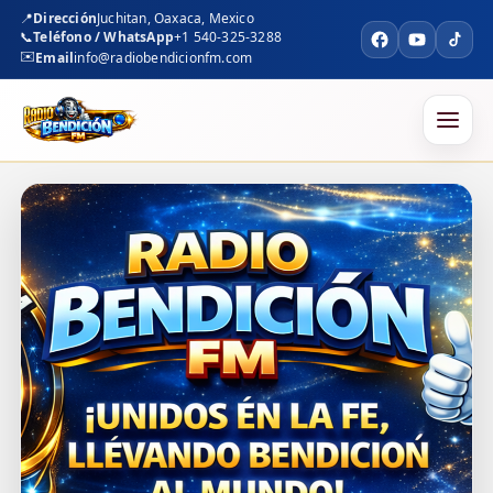
📍
Dirección
Juchitan, Oaxaca, Mexico
📞
Teléfono / WhatsApp
+1 540-325-3288
✉️
Email
info@radiobendicionfm.com